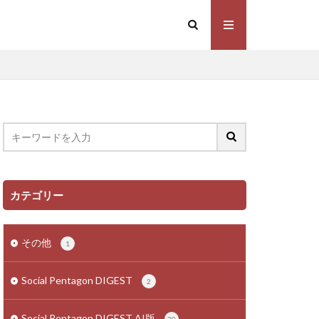
カテゴリー
その他
1
Social Pentagon DIGEST
2
Social Pentagon DIGEST AI版